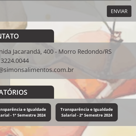
ENVIAR
NTATO
nida Jacarandá, 400 - Morro Redondo/RS
) 3224.0044
@simonsalimentos.com.br
ATÓRIOS
ar
e
nsparência e Igualdade
Transparência e Igualdade
larial - 1° Semestre 2024
Salarial - 2° Semestre 2024