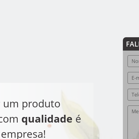
FAL
r
um produto
 com
qualidade
é
 empresa!